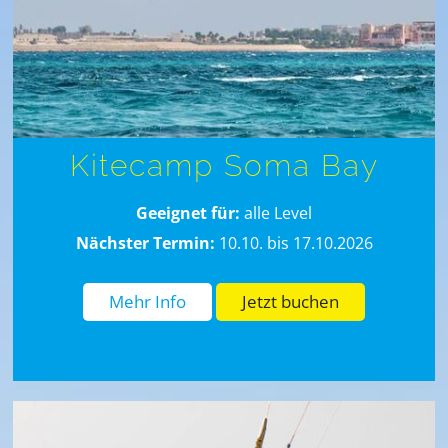
Kitecamp Soma Bay
Geeignet für:
alle Level
Nächster Termin:
10.10. bis 17.10.2026
Mehr Info
Jetzt buchen