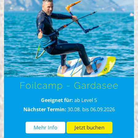
Foilcamp - Gardasee
Geeignet für:
ab Level 5
Nächster Termin:
30.08. bis 06.09.2026
Mehr Info
Jetzt buchen